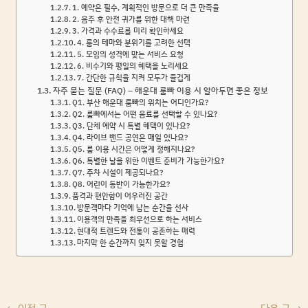
1. 예약은 필수, 계획적인 방문으로 더 큰 만족을
2. 음주 후 안전 귀가를 위한 대책 마련
3. 가격과 수수료를 미리 확인하세요
4. 룸의 테마와 분위기를 고려한 선택
5. 모임의 성격에 맞는 서비스 요청
6. 비수기와 평일의 혜택을 노리세요
7. 간단한 규칙을 지켜 모두가 즐겁게
자주 묻는 질문 (FAQ) – 해운대 룸빠 이용 시 알아두면 좋은 정보
Q1. 부산 해운대 룸빠의 위치는 어디인가요?
Q2. 룸빠에서는 어떤 음료를 선택할 수 있나요?
Q3. 단체 예약 시 특별 혜택이 있나요?
Q4. 라이브 밴드 공연은 매일 있나요?
Q5. 룸 이용 시간은 어떻게 정해지나요?
Q6. 특별한 날을 위한 이벤트 준비가 가능한가요?
Q7. 주차 시설이 제공되나요?
Q8. 어린이 동반이 가능한가요?
품격과 편안함이 어우러진 공간
방문객마다 기억에 남는 순간을 선사
이용객의 만족을 최우선으로 하는 서비스
현대적 트렌드와 전통이 공존하는 매력
마지막 한 순간까지 잊지 못할 경험