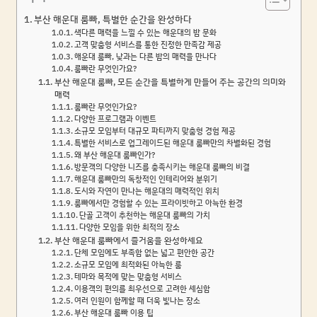
부산 해운대 룸빠, 특별한 순간을 완성하다
색다른 매력을 느낄 수 있는 해운대의 밤 문화
고객 맞춤형 서비스를 통한 진정한 만족감 제공
해운대 룸빠, 낮과는 다른 밤의 매력을 만나다
룸빠란 무엇인가요?
부산 해운대 룸빠, 모든 순간을 특별하게 만들어 주는 공간의 의미와
매력
룸빠란 무엇인가요?
다양한 프로그램과 이벤트
소규모 모임부터 대규모 파티까지 맞춤형 경험 제공
특별한 서비스로 업그레이드된 해운대 룸빠만의 차별화된 경험
왜 부산 해운대 룸빠인가?
방문객의 다양한 니즈를 충족시키는 해운대 룸빠의 비결
해운대 룸빠만의 독창적인 인테리어와 분위기
도시와 자연이 만나는 해운대의 매력적인 위치
룸빠에서만 경험할 수 있는 프라이빗하고 아늑한 환경
단골 고객이 추천하는 해운대 룸빠의 가치
다양한 모임을 위한 최적의 장소
부산 해운대 룸빠에서 즐거움을 완성하세요
단체 모임에도 부족함 없는 넓고 편안한 공간
소규모 모임에 최적화된 아늑한 룸
테마와 목적에 맞는 맞춤형 서비스
이용객의 편의를 최우선으로 고려한 세심함
여러 인원이 함께할 때 더욱 빛나는 장소
부산 해운대 룸빠 이용 팁